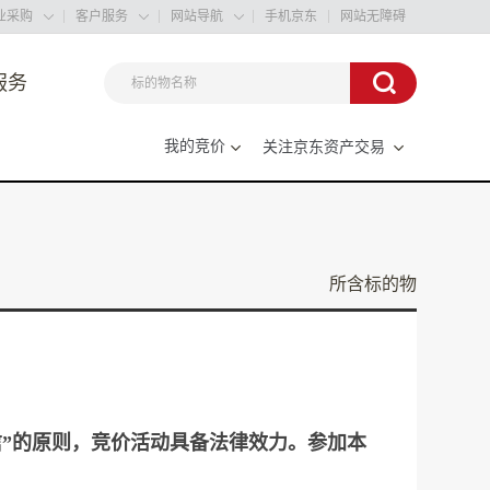
业采购
客户服务
网站导航
手机京东
网站无障碍



服务

我的竞价

关注京东资产交易

所含标的物
”的原则，竞价活动具备法律效力。参加本