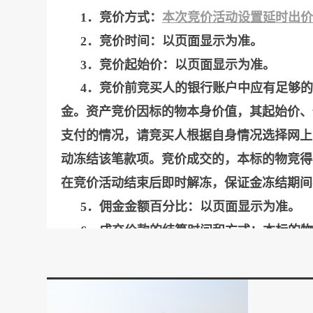
1．竞价方式：
本次竞价活动设置延时出价
2．竞价时间：以页面显示为准。
3．竞价起始价：以页面显示为准。
4．竞价前竞买人的银行账户中应有足够
金。资产竞价因标的物本身价值，其起始价、
支付的情况，请竞买人根据自身情况选择网上
动冻结该笔款项。竞价成交的，本标的物竞得
在竞价活动结束后即时解冻，保证金冻结期间
5．佣金金额百分比：以页面显示为准。
6．成交价款的结算时间和方式：本标的
及平台使用费；在买受人交齐所有成交款后（
关事宜，超过20个工作日经催促仍不办理者
7．竞价成功后，买受人应在本公司通知