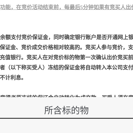
功能，在竞价活动结束前，每最后5分钟如果有竞买人出
的余额支付竞价保证金，同时确定银行账户是否开通网上
保证金、竞价成交价格相对较高的。竞买人参与竞价，
充值银行。竞买人在对竞价标的物第一次确认出价竞买
者（以下称买受人）冻结的保证金将自动转入本公司支
不计利息。
物竞得者原冻结的保证金自动转化为成交款，买受人须在竞
凭付款凭证及相关身份材料、委托手续等原件），15个
所含标的物
按照悔拍处理，支付金额不予以退回。
的时间内与转让方履行转让协议签约手续。若买受人未在