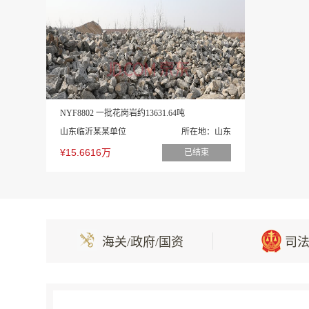
时，由此引发的一切问题均由买受人承担违约
交易双方通过法律途径自行解决，对此，本公
8．竞价成功后，有关转让标的交割事项
9．竞价成功后买受人未按有关规定履行
竞价给各方带来的损失，对于买受人逾期未支
NYF8802 一批花岗岩约13631.64吨
格如果低于原成交价的，本公司有权就差额部
山东临沂某某单位
所在地：山东
10．合格竞买方参与本次竞价会，视同
¥15.6616万
已结束
生的纠纷本公司均不承担任何法律责任和赔偿
11．资产转让过程中出现下列情形的，
终结的决定：
海关/政府/国资
司
（1）存在违反国家法律法规或其他有关
（2）在资产交易过程中出现违反各项交
（3）交易双方及相关主体因纠纷争讼，