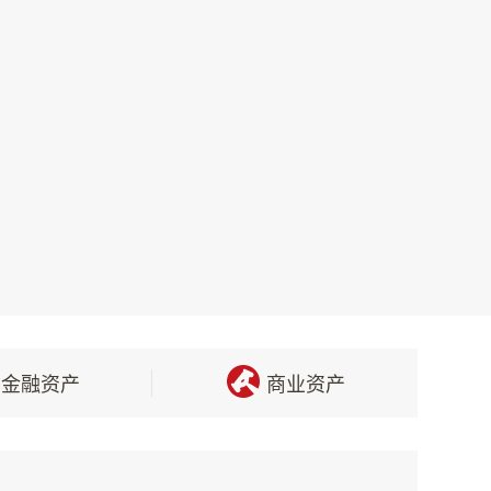
协议签约手续时，由此引发的一切问题均由
保证金。为维护良好的竞价环境，避免恶意
竞价时原买受人不得参与，再次拍卖成交价
的全部信息及其可能存在的瑕疵。由此所产
时本公司有权直接做出资产转让活动中止和
金融资产
商业资产