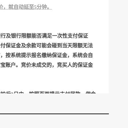
价，就自动延至5分钟。
银行及银行限额能否满足一次性支付保证
支付保证金及余款可能会碰到当天限额无法
前，按系统提示报名缴纳保证金，系统会自
付宝账户。竞价未成交的，竞买人的保证金
拍后3日内，按照页面提示支付尾款、佣金
工作日之内到到拍品处办理交接、过户等相
所通知的时间内到场履行转让协议签约手续